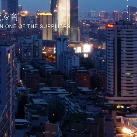
供应商
N ONE OF THE SUPPLIERS