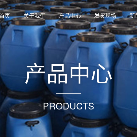
首页
关于我们
产品中心
发货现场
新
产
品
中
心
PRODUCTS