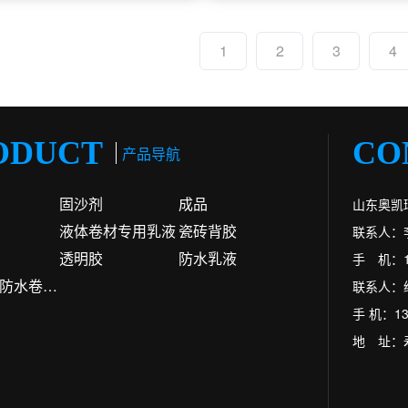
1
2
3
4
ODUCT
CO
产品导航
固沙剂
成品
山东奥凯
液体卷材专用乳液
瓷砖背胶
联系人：
透明胶
防水乳液
手 机：15
非沥青基防水卷材系列
联系人：
手 机：138
地 址：