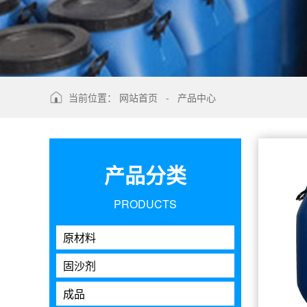
当前位置：
网站首页
-
产品中心
产品分类
PRODUCTS
原材料
原材料
固沙剂
固沙剂
成品
成品