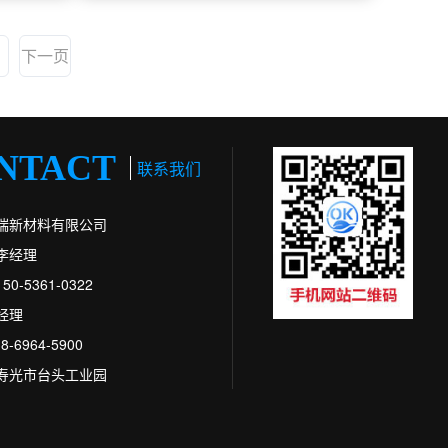
下一页
NTACT
联系我们
瑞新材料有限公司
李经理
0-5361-0322
经理
-6964-5900
寿光市台头工业园