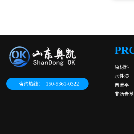
PR
原材料
水性漆
咨询热线：
150-5361-0322
自流平