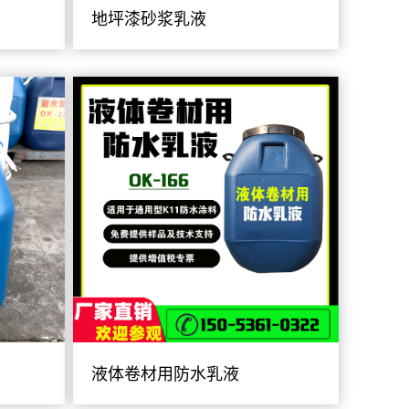
地坪漆砂浆乳液
液体卷材用防水乳液